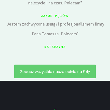
należycie i na czas. Polecam"
JAKUB, PĘGÓW
"Jestem zachwycona usługą i profesjonalizmem firmy
Pana Tomasza. Polecam"
KATARZYNA
Zobacz wszystkie nasze opinie na Fixly