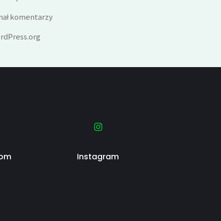
nał komentarzy
rdPress.org
com
Instagram