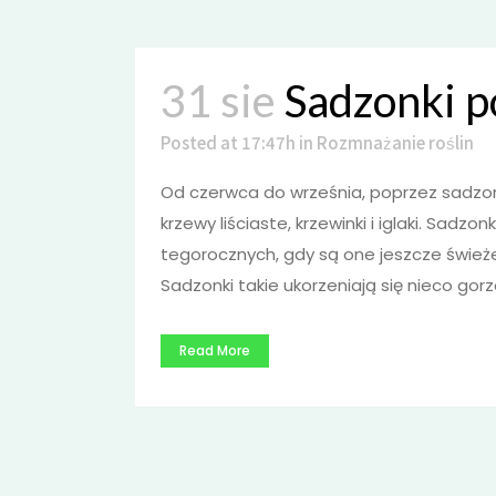
31 sie
Sadzonki p
Posted at 17:47h
in
Rozmnażanie roślin
Od czerwca do września, poprzez sadzo
krzewy liściaste, krzewinki i iglaki. Sad
tegorocznych, gdy są one jeszcze świeże 
Sadzonki takie ukorzeniają się nieco gorzej
Read More