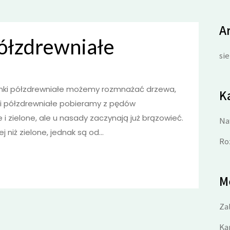
A
ółzdrewniałe
si
nki półzdrewniałe możemy rozmnażać drzewa,
K
zonki półzdrewniałe pobieramy z pędów
i zielone, ale u nasady zaczynają już brązowieć.
Na
 niż zielone, jednak są od...
Ro
M
Zal
Ka