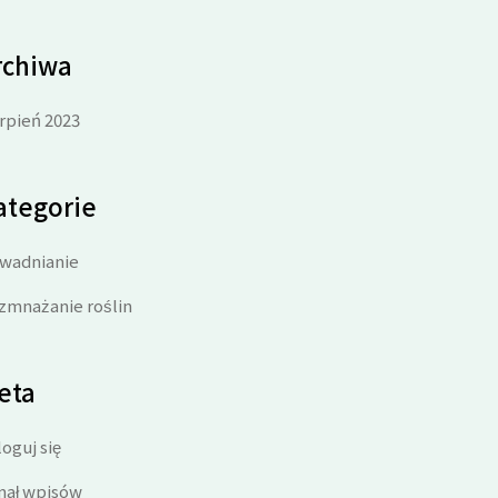
rchiwa
erpień 2023
ategorie
wadnianie
zmnażanie roślin
eta
oguj się
nał wpisów