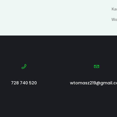
Ka
Wo
728 740 520
wtomasz219@gmail.