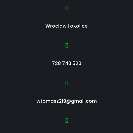
Wrocław i okolice
728 740 520
wtomasz219@gmail.com